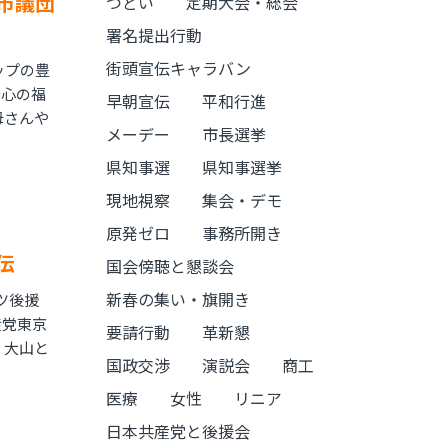
市議団
つどい
定期大会・総会
署名提出行動
街頭宣伝キャラバン
ップの豊
安心の福
早朝宣伝
平和行進
母さんや
メーデー
市長選挙
県知事選
県知事選挙
現地視察
集会・デモ
原発ゼロ
事務所開き
伝
国会傍聴と懇談会
新春の集い・旗開き
ツ後援
産党東京
要請行動
革新懇
 大山と
国政交渉
演説会
商工
医療
女性
リニア
日本共産党と後援会