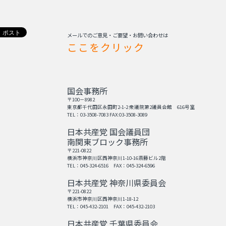
メールでのご意見・ご要望・お問い合わせは
ここをクリック
国会事務所
〒100－8982
東京都千代田区永田町2-1-2 衆議院第2議員会館 616号室
TEL：03-3508-7083 FAX:03-3508-3089
日本共産党 国会議員団
南関東ブロック事務所
〒221-0822
横浜市神奈川区西神奈川1-10-16斎藤ビル2階
TEL：045-324-6516 FAX：045-324-6596
日本共産党 神奈川県委員会
〒221-0822
横浜市神奈川区西神奈川1-18-12
TEL：045-432-2101 FAX：045-432-2103
日本共産党 千葉県委員会