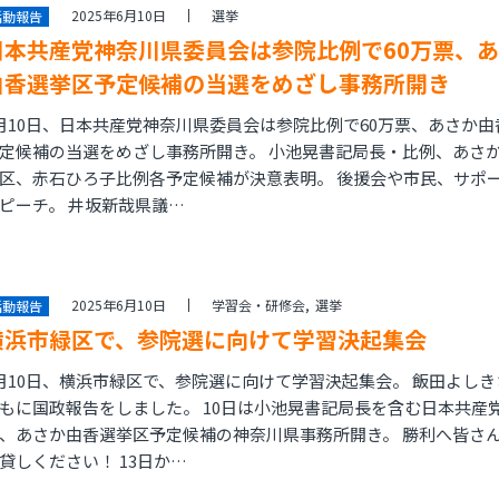
2025年6月10日
選挙
活動報告
日本共産党神奈川県委員会は参院比例で60万票、
由香選挙区予定候補の当選をめざし事務所開き
月10日、日本共産党神奈川県委員会は参院比例で60万票、あさか由
定候補の当選をめざし事務所開き。 小池晃書記局長・比例、あさ
区、赤石ひろ子比例各予定候補が決意表明。 後援会や市民、サポ
ピーチ。 井坂新哉県議…
2025年6月10日
学習会・研修会
選挙
活動報告
横浜市緑区で、参院選に向けて学習決起集会
月10日、横浜市緑区で、参院選に向けて学習決起集会。 飯田よしき
もに国政報告をしました。 10日は小池晃書記局長を含む日本共産
、あさか由香選挙区予定候補の神奈川県事務所開き。 勝利へ皆さ
貸しください！ 13日か…