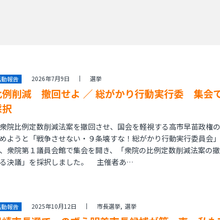
2026年7月9日
選挙
活動報告
比例削減 撤回せよ ／ 総がかり行動実行委 集会
採択
院比例定数削減法案を撤回させ、国会を軽視する高市早苗政権の
めようと「戦争させない・９条壊すな！総がかり行動実行委員会
、衆院第１議員会館で集会を開き、「衆院の比例定数削減法案の
る決議」を採択しました。 主催者あ…
2025年10月12日
市長選挙
選挙
活動報告