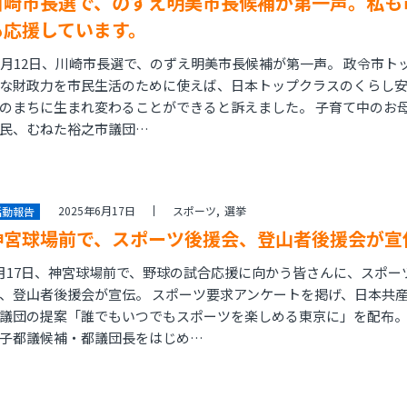
川崎市長選で、のずえ明美市長候補が第一声。私も
も応援しています。
0月12日、川崎市長選で、のずえ明美市長候補が第一声。 政令市ト
な財政力を市民生活のために使えば、日本トップクラスのくらし
のまちに生まれ変わることができると訴えました。 子育て中のお
民、むねた裕之市議団…
2025年6月17日
スポーツ
選挙
活動報告
神宮球場前で、スポーツ後援会、登山者後援会が宣
月17日、神宮球場前で、野球の試合応援に向かう皆さんに、スポー
、登山者後援会が宣伝。 スポーツ要求アンケートを掲げ、日本共
議団の提案「誰でもいつでもスポーツを楽しめる東京に」を配布。
子都議候補・都議団長をはじめ…