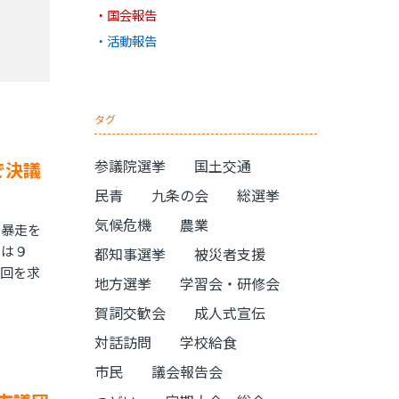
国会報告
活動報告
タグ
参議院選挙
国土交通
で決議
民青
九条の会
総選挙
気候危機
農業
暴走を
」は９
都知事選挙
被災者支援
撤回を求
地方選挙
学習会・研修会
賀詞交歓会
成人式宣伝
対話訪問
学校給食
市民
議会報告会