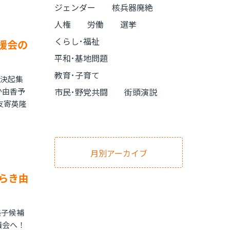
ジェンダー
核兵器廃絶
人権
労働
選挙
くらし･福祉
援会の
平和･基地問題
教育･子育て
総決起集
か由香予
市民･野党共闘
街頭演説
友寄英隆
月別アーカイブ
らき由
美子候補
議会へ！