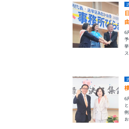
6
予
挙
ス
6
と
例
お