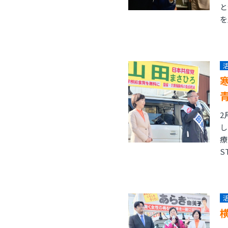
と
を
2
し
療
S