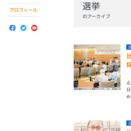
選挙
プロフィール
のアーカイブ
衆
止
日
め