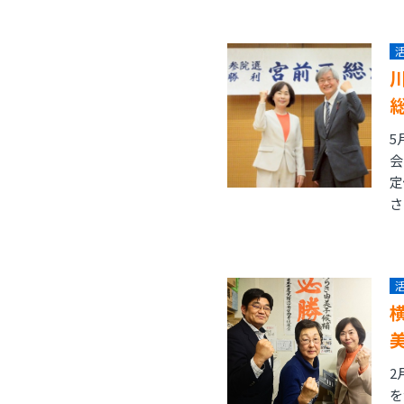
5
会
定
さ
2
を