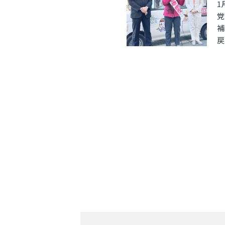
1
党
補
戻