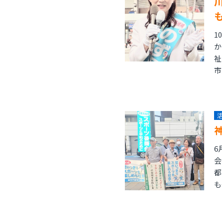
1
か
祉
市
6
会
都
も