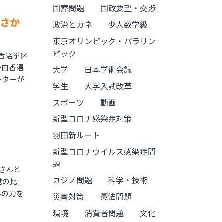
国葬問題
国政要望・交渉
あさか
政治とカネ
少人数学級
東京オリンピック・パラリン
ピック
香選挙区
か由香選
大学
日本学術会議
ーターが
学生
大学入試改革
スポーツ
動画
新型コロナ感染症対策
羽田新ルート
新型コロナウイルス感染症問
題
さんと
カジノ問題
科学・技術
党の比
んの力を
災害対策
憲法問題
環境
消費者問題
文化