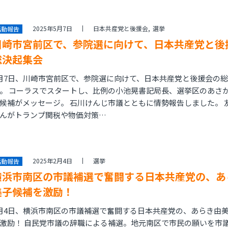
2025年5月7日
日本共産党と後援会
選挙
活動報告
川崎市宮前区で、参院選に向けて、日本共産党と後
総決起集会
月7日、川崎市宮前区で、参院選に向けて、日本共産党と後援会の
。 コーラスでスタートし、比例の小池晃書記局長、選挙区のあさ
候補がメッセージ。 石川けんじ市議とともに情勢報告しました。 
んがトランプ関税や物価対策…
2025年2月4日
選挙
活動報告
横浜市南区の市議補選で奮闘する日本共産党の、あ
美子候補を激励！
月4日、横浜市南区の市議補選で奮闘する日本共産党の、あらき由
激励！ 自民党市議の辞職による補選。地元南区で市民の願いを市