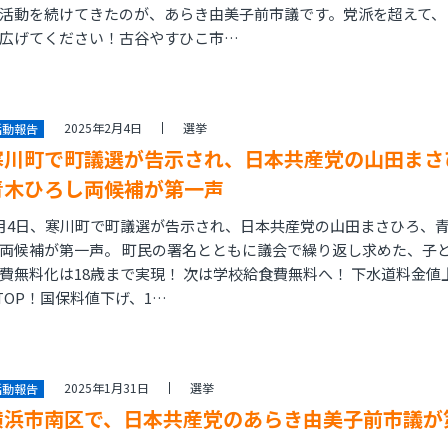
活動を続けてきたのが、あらき由美子前市議です。党派を超えて、
広げてください！古谷やすひこ市…
2025年2月4日
選挙
活動報告
寒川町で町議選が告示され、日本共産党の山田まさ
青木ひろし両候補が第一声
月4日、寒川町で町議選が告示され、日本共産党の山田まさひろ、
両候補が第一声。 町民の署名とともに議会で繰り返し求めた、子
費無料化は18歳まで実現！ 次は学校給食費無料へ！ 下水道料金値
TOP！国保料値下げ、1…
2025年1月31日
選挙
活動報告
横浜市南区で、日本共産党のあらき由美子前市議が