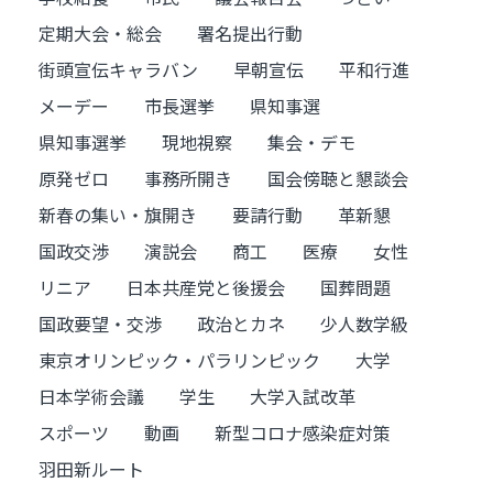
定期大会・総会
署名提出行動
街頭宣伝キャラバン
早朝宣伝
平和行進
メーデー
市長選挙
県知事選
県知事選挙
現地視察
集会・デモ
原発ゼロ
事務所開き
国会傍聴と懇談会
新春の集い・旗開き
要請行動
革新懇
国政交渉
演説会
商工
医療
女性
リニア
日本共産党と後援会
国葬問題
国政要望・交渉
政治とカネ
少人数学級
東京オリンピック・パラリンピック
大学
日本学術会議
学生
大学入試改革
スポーツ
動画
新型コロナ感染症対策
羽田新ルート