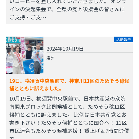
いコーヒーを差し入れていただきました。 オンラ
インの決起集会で、全県の党と後援会の皆さんに
ご支持・ご支…
活動報告
2024年10月19日
選挙
19日、横須賀中央駅前で、神奈川11区のためそう稔候
補とともに訴えました。
10月19日、横須賀中央駅前で、日本共産党の衆院
南関東ブロック比例候補として、ためそう稔11区
候補とともに訴えました。 比例は日本共産党とお
書き下さい！ためそう候補とともに国会へ！ 11区
市民連合もためそう候補応援！ 賃上げ＆7時間労働
で…