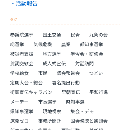
活動報告
タグ
参議院選挙
国土交通
民青
九条の会
総選挙
気候危機
農業
都知事選挙
被災者支援
地方選挙
学習会・研修会
賀詞交歓会
成人式宣伝
対話訪問
学校給食
市民
議会報告会
つどい
定期大会・総会
署名提出行動
街頭宣伝キャラバン
早朝宣伝
平和行進
メーデー
市長選挙
県知事選
県知事選挙
現地視察
集会・デモ
原発ゼロ
事務所開き
国会傍聴と懇談会