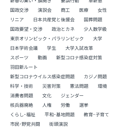
新春の集い・旗開き
要請行動
革新懇
国政交渉
演説会
商工
医療
女性
リニア
日本共産党と後援会
国葬問題
国政要望・交渉
政治とカネ
少人数学級
東京オリンピック・パラリンピック
大学
日本学術会議
学生
大学入試改革
スポーツ
動画
新型コロナ感染症対策
羽田新ルート
新型コロナウイルス感染症問題
カジノ問題
科学・技術
災害対策
憲法問題
環境
消費者問題
文化
ジェンダー
核兵器廃絶
人権
労働
選挙
くらし･福祉
平和･基地問題
教育･子育て
市民･野党共闘
街頭演説