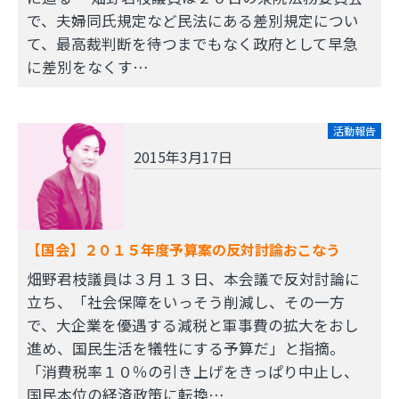
で、夫婦同氏規定など民法にある差別規定につい
て、最高裁判断を待つまでもなく政府として早急
に差別をなくす…
活動報告
2015年3月17日
【国会】２０１５年度予算案の反対討論おこなう
畑野君枝議員は３月１３日、本会議で反対討論に
立ち、「社会保障をいっそう削減し、その一方
で、大企業を優遇する減税と軍事費の拡大をおし
進め、国民生活を犠牲にする予算だ」と指摘。
「消費税率１０％の引き上げをきっぱり中止し、
国民本位の経済政策に転換…