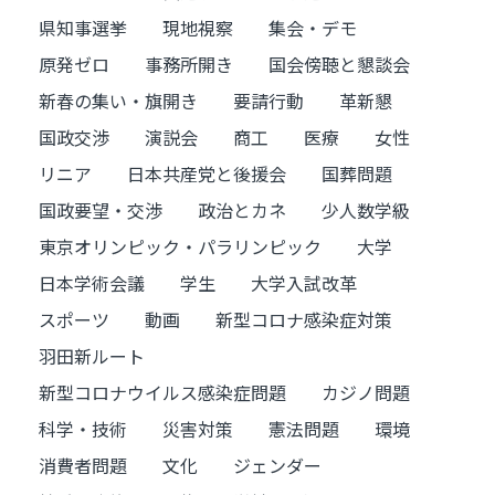
県知事選挙
現地視察
集会・デモ
原発ゼロ
事務所開き
国会傍聴と懇談会
新春の集い・旗開き
要請行動
革新懇
国政交渉
演説会
商工
医療
女性
リニア
日本共産党と後援会
国葬問題
国政要望・交渉
政治とカネ
少人数学級
東京オリンピック・パラリンピック
大学
日本学術会議
学生
大学入試改革
スポーツ
動画
新型コロナ感染症対策
羽田新ルート
新型コロナウイルス感染症問題
カジノ問題
科学・技術
災害対策
憲法問題
環境
消費者問題
文化
ジェンダー