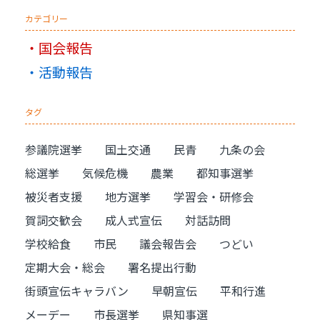
カテゴリー
国会報告
活動報告
タグ
参議院選挙
国土交通
民青
九条の会
総選挙
気候危機
農業
都知事選挙
被災者支援
地方選挙
学習会・研修会
賀詞交歓会
成人式宣伝
対話訪問
学校給食
市民
議会報告会
つどい
定期大会・総会
署名提出行動
街頭宣伝キャラバン
早朝宣伝
平和行進
メーデー
市長選挙
県知事選