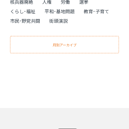
核兵器廃絶
人権
労働
選挙
くらし･福祉
平和･基地問題
教育･子育て
市民･野党共闘
街頭演説
月別アーカイブ