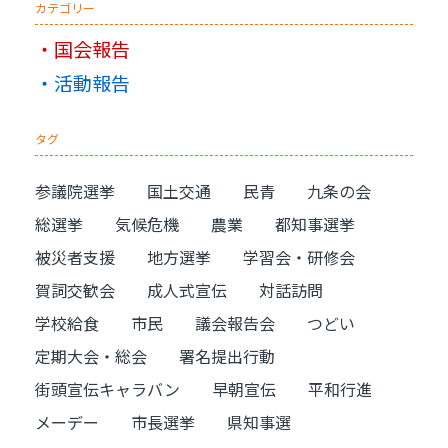
カテゴリー
国会報告
活動報告
タグ
参議院選挙
国土交通
民青
九条の会
総選挙
気候危機
農業
都知事選挙
被災者支援
地方選挙
学習会・研修会
賀詞交歓会
成人式宣伝
対話訪問
学校給食
市民
議会報告会
つどい
定期大会・総会
署名提出行動
街頭宣伝キャラバン
早朝宣伝
平和行進
メーデー
市長選挙
県知事選