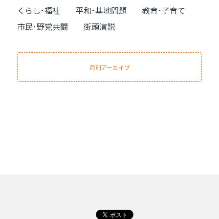
くらし･福祉
平和･基地問題
教育･子育て
市民･野党共闘
街頭演説
月別アーカイブ