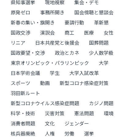
県知事選挙
現地視察
集会・デモ
原発ゼロ
事務所開き
国会傍聴と懇談会
新春の集い・旗開き
要請行動
革新懇
国政交渉
演説会
商工
医療
女性
リニア
日本共産党と後援会
国葬問題
国政要望・交渉
政治とカネ
少人数学級
東京オリンピック・パラリンピック
大学
日本学術会議
学生
大学入試改革
スポーツ
動画
新型コロナ感染症対策
羽田新ルート
新型コロナウイルス感染症問題
カジノ問題
科学・技術
災害対策
憲法問題
環境
消費者問題
文化
ジェンダー
核兵器廃絶
人権
労働
選挙