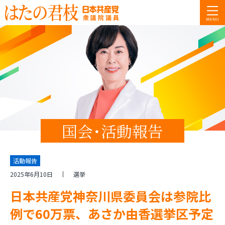
国会･活動報告
活動報告
2025年6月10日
選挙
日本共産党神奈川県委員会は参院比
例で60万票、あさか由香選挙区予定