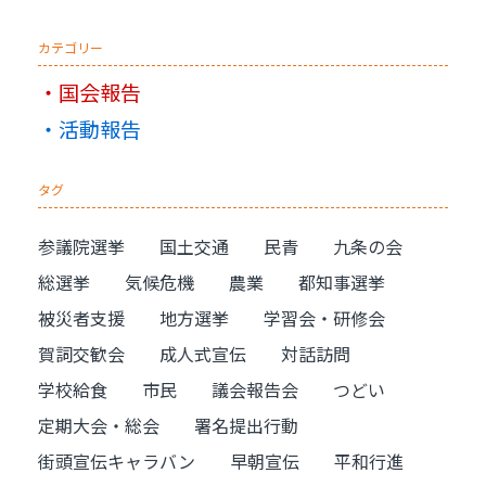
カテゴリー
国会報告
活動報告
タグ
参議院選挙
国土交通
民青
九条の会
総選挙
気候危機
農業
都知事選挙
被災者支援
地方選挙
学習会・研修会
賀詞交歓会
成人式宣伝
対話訪問
学校給食
市民
議会報告会
つどい
定期大会・総会
署名提出行動
街頭宣伝キャラバン
早朝宣伝
平和行進