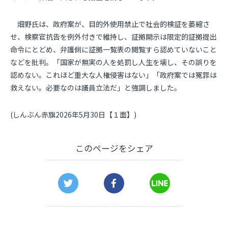
畑野氏は、政府案が、目的外使用禁止で社会的検証を萎縮さ
せ、検察官抗告を例外付きで維持し、証拠開示は限定的証拠提出
命令にとどめ、弁護側に証拠一覧表の閲覧すら認めていないこと
などを批判。「国家が無実の人を処罰し人生を壊し、その誤りを
認めない。これほど重大な人権侵害はない」「政府案では冤罪は
救えない。必要なのは議員立法だ」と強調しました。
(しんぶん赤旗2026年5月30日【１面】)
このページをシェア