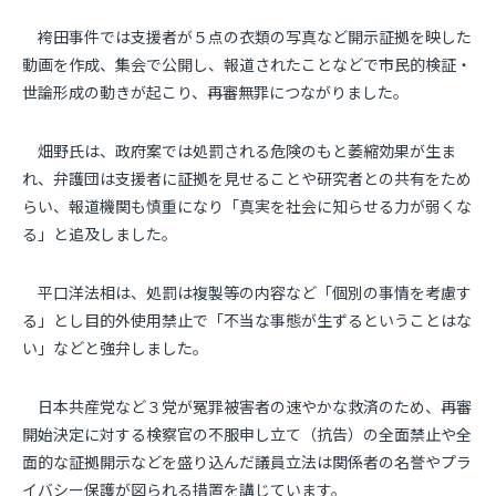
袴田事件では支援者が５点の衣類の写真など開示証拠を映した
動画を作成、集会で公開し、報道されたことなどで市民的検証・
世論形成の動きが起こり、再審無罪につながりました。
畑野氏は、政府案では処罰される危険のもと萎縮効果が生ま
れ、弁護団は支援者に証拠を見せることや研究者との共有をため
らい、報道機関も慎重になり「真実を社会に知らせる力が弱くな
る」と追及しました。
平口洋法相は、処罰は複製等の内容など「個別の事情を考慮す
る」とし目的外使用禁止で「不当な事態が生ずるということはな
い」などと強弁しました。
日本共産党など３党が冤罪被害者の速やかな救済のため、再審
開始決定に対する検察官の不服申し立て（抗告）の全面禁止や全
面的な証拠開示などを盛り込んだ議員立法は関係者の名誉やプラ
イバシー保護が図られる措置を講じています。