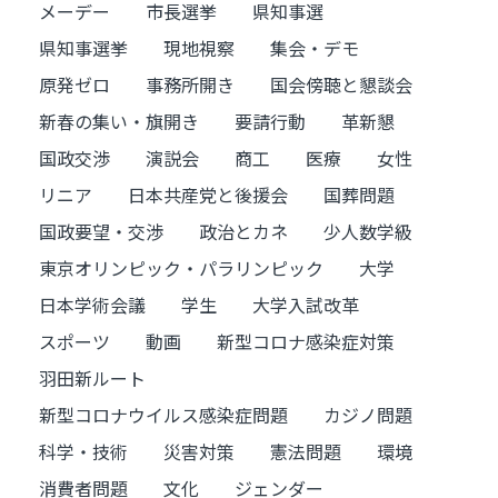
メーデー
市長選挙
県知事選
県知事選挙
現地視察
集会・デモ
原発ゼロ
事務所開き
国会傍聴と懇談会
新春の集い・旗開き
要請行動
革新懇
国政交渉
演説会
商工
医療
女性
リニア
日本共産党と後援会
国葬問題
国政要望・交渉
政治とカネ
少人数学級
東京オリンピック・パラリンピック
大学
日本学術会議
学生
大学入試改革
スポーツ
動画
新型コロナ感染症対策
羽田新ルート
新型コロナウイルス感染症問題
カジノ問題
科学・技術
災害対策
憲法問題
環境
消費者問題
文化
ジェンダー