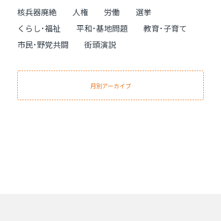
核兵器廃絶
人権
労働
選挙
くらし･福祉
平和･基地問題
教育･子育て
市民･野党共闘
街頭演説
月別アーカイブ