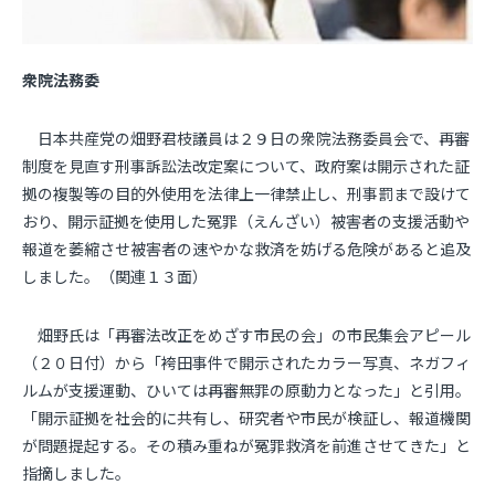
衆院法務委
日本共産党の畑野君枝議員は２９日の衆院法務委員会で、再審
制度を見直す刑事訴訟法改定案について、政府案は開示された証
拠の複製等の目的外使用を法律上一律禁止し、刑事罰まで設けて
おり、開示証拠を使用した冤罪（えんざい）被害者の支援活動や
報道を萎縮させ被害者の速やかな救済を妨げる危険があると追及
しました。（関連１３面）
畑野氏は「再審法改正をめざす市民の会」の市民集会アピール
（２０日付）から「袴田事件で開示されたカラー写真、ネガフィ
ルムが支援運動、ひいては再審無罪の原動力となった」と引用。
「開示証拠を社会的に共有し、研究者や市民が検証し、報道機関
が問題提起する。その積み重ねが冤罪救済を前進させてきた」と
指摘しました。