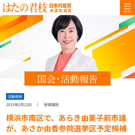
国会･活動報告
活動報告
2025年1月22日
街頭演説
横浜市南区で、あらき由美子前市議
が、あさか由香参院選挙区予定候補