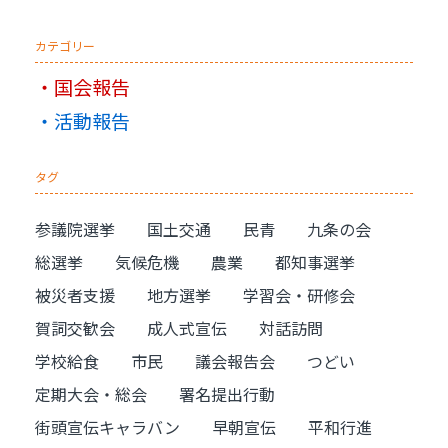
カテゴリー
国会報告
活動報告
タグ
参議院選挙
国土交通
民青
九条の会
総選挙
気候危機
農業
都知事選挙
被災者支援
地方選挙
学習会・研修会
賀詞交歓会
成人式宣伝
対話訪問
学校給食
市民
議会報告会
つどい
定期大会・総会
署名提出行動
街頭宣伝キャラバン
早朝宣伝
平和行進