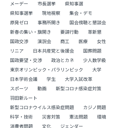
メーデー
市長選挙
県知事選
県知事選挙
現地視察
集会・デモ
原発ゼロ
事務所開き
国会傍聴と懇談会
新春の集い・旗開き
要請行動
革新懇
国政交渉
演説会
商工
医療
女性
リニア
日本共産党と後援会
国葬問題
国政要望・交渉
政治とカネ
少人数学級
東京オリンピック・パラリンピック
大学
日本学術会議
学生
大学入試改革
スポーツ
動画
新型コロナ感染症対策
羽田新ルート
新型コロナウイルス感染症問題
カジノ問題
科学・技術
災害対策
憲法問題
環境
消費者問題
文化
ジェンダー