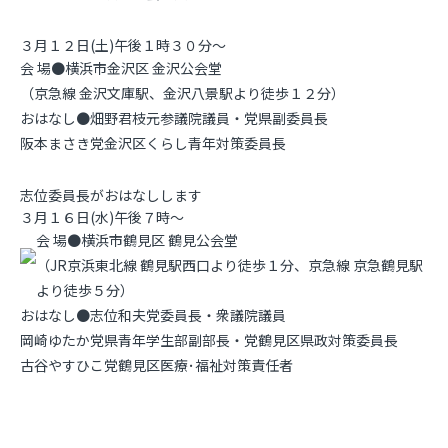
３月１２日(土)午後１時３０分～
会 場●横浜市金沢区
金沢公会堂
（京急線 金沢文庫駅、金沢八景駅より徒歩１２分）
おはなし●畑野君枝元参議院議員・党県副委員長
阪本まさき党金沢区くらし青年対策委員長
志位委員長がおはなしします
３月１６日(水)午後７時～
会 場●横浜市鶴見区
鶴見公会堂
（JR京浜東北線 鶴見駅西口より徒歩１分、京急線 京急鶴見駅
より徒歩５分）
おはなし●志位和夫党委員長・衆議院議員
岡崎ゆたか党県青年学生部副部長・党鶴見区県政対策委員長
古谷やすひこ党鶴見区医療･福祉対策責任者