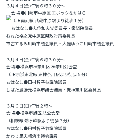
３月４日(金)午後６時３０分～
会 場●川崎市中原区
エポックなかはら
（JR南武線 武蔵中原駅より徒歩１分）
おはなし●志位和夫党委員長・衆議院議員
むねた裕之党中原区県政対策委員長
市古てるみ川崎市議会議員・大庭ゆうこ川崎市議会議員
３月４日(金)午後６時３０分～
会 場●横浜市神奈川区
神奈川公会堂
（JR京浜東北線 東神奈川駅より徒歩５分）
おはなし●田村智子参議院議員
しばた豊勝元横浜市議会議員・党神奈川区委員長
３月６日(日)午後２時～
会 場●横浜市旭区
旭公会堂
（相鉄線 鶴ヶ峰駅より徒歩７分）
おはなし●田村智子参議院議員
かわじ民夫横浜市議会議員