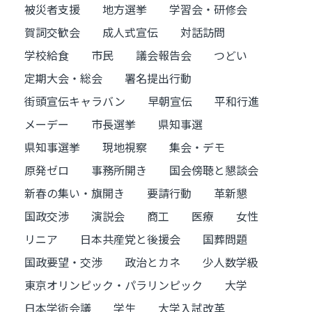
被災者支援
地方選挙
学習会・研修会
賀詞交歓会
成人式宣伝
対話訪問
学校給食
市民
議会報告会
つどい
定期大会・総会
署名提出行動
街頭宣伝キャラバン
早朝宣伝
平和行進
メーデー
市長選挙
県知事選
県知事選挙
現地視察
集会・デモ
原発ゼロ
事務所開き
国会傍聴と懇談会
新春の集い・旗開き
要請行動
革新懇
国政交渉
演説会
商工
医療
女性
リニア
日本共産党と後援会
国葬問題
国政要望・交渉
政治とカネ
少人数学級
東京オリンピック・パラリンピック
大学
日本学術会議
学生
大学入試改革