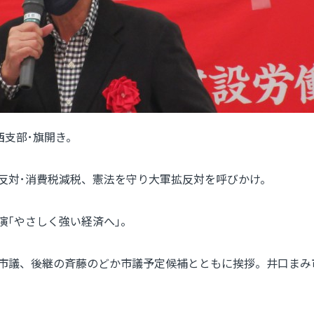
西支部･旗開き。
反対･消費税減税、憲法を守り大軍拡反対を呼びかけ。
演｢やさしく強い経済へ｣。
市議、後継の斉藤のどか市議予定候補とともに挨拶。井口まみ