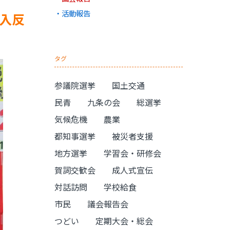
活動報告
導入反
タグ
参議院選挙
国土交通
民青
九条の会
総選挙
気候危機
農業
都知事選挙
被災者支援
地方選挙
学習会・研修会
賀詞交歓会
成人式宣伝
対話訪問
学校給食
市民
議会報告会
つどい
定期大会・総会