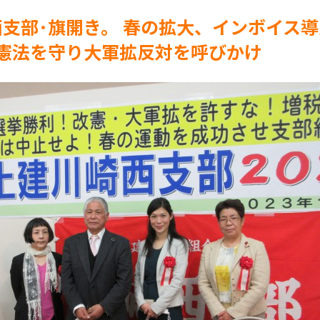
支部･旗開き。 春の拡大、インボイス
憲法を守り大軍拡反対を呼びかけ