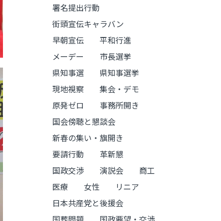
署名提出行動
街頭宣伝キャラバン
早朝宣伝
平和行進
メーデー
市長選挙
県知事選
県知事選挙
現地視察
集会・デモ
原発ゼロ
事務所開き
国会傍聴と懇談会
新春の集い・旗開き
要請行動
革新懇
国政交渉
演説会
商工
医療
女性
リニア
日本共産党と後援会
国葬問題
国政要望・交渉