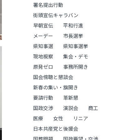
署名提出行動
街頭宣伝キャラバン
早朝宣伝
平和行進
メーデー
市長選挙
県知事選
県知事選挙
現地視察
集会・デモ
原発ゼロ
事務所開き
国会傍聴と懇談会
新春の集い・旗開き
要請行動
革新懇
国政交渉
演説会
商工
医療
女性
リニア
日本共産党と後援会
国葬問題
国政要望・交渉