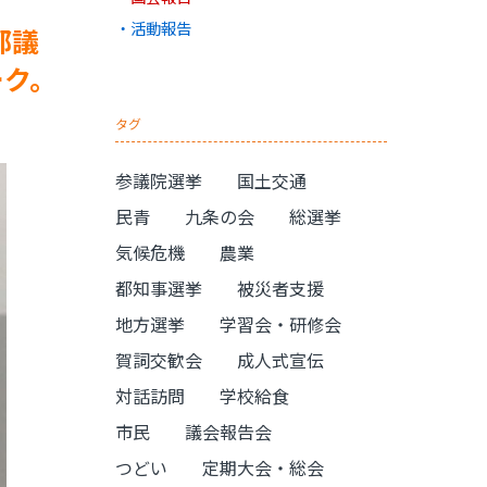
活動報告
都議
ーク。
タグ
参議院選挙
国土交通
民青
九条の会
総選挙
気候危機
農業
都知事選挙
被災者支援
地方選挙
学習会・研修会
賀詞交歓会
成人式宣伝
対話訪問
学校給食
市民
議会報告会
つどい
定期大会・総会