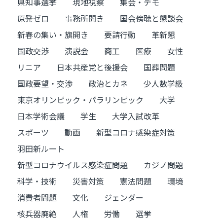
県知事選挙
現地視察
集会・デモ
原発ゼロ
事務所開き
国会傍聴と懇談会
新春の集い・旗開き
要請行動
革新懇
国政交渉
演説会
商工
医療
女性
リニア
日本共産党と後援会
国葬問題
国政要望・交渉
政治とカネ
少人数学級
東京オリンピック・パラリンピック
大学
日本学術会議
学生
大学入試改革
スポーツ
動画
新型コロナ感染症対策
羽田新ルート
新型コロナウイルス感染症問題
カジノ問題
科学・技術
災害対策
憲法問題
環境
消費者問題
文化
ジェンダー
核兵器廃絶
人権
労働
選挙