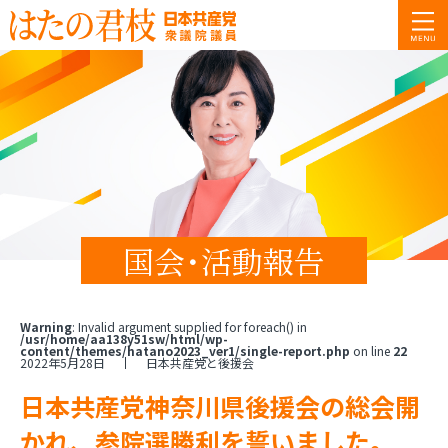
国会･活動報告
Warning
: Invalid argument supplied for foreach() in
/usr/home/aa138y51sw/html/wp-
content/themes/hatano2023_ver1/single-report.php
on line
22
2022年5月28日
日本共産党と後援会
日本共産党神奈川県後援会の総会開
かれ、参院選勝利を誓いました。