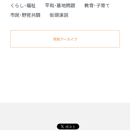
くらし･福祉
平和･基地問題
教育･子育て
市民･野党共闘
街頭演説
月別アーカイブ