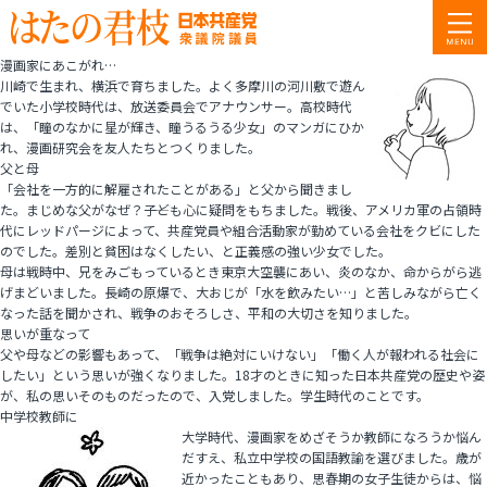
漫画家にあこがれ…
川崎で生まれ、横浜で育ちました。よく多摩川の河川敷で遊ん
でいた小学校時代は、放送委員会でアナウンサー。高校時代
は、「瞳のなかに星が輝き、瞳うるうる少女」のマンガにひか
れ、漫画研究会を友人たちとつくりました。
父と母
「会社を一方的に解雇されたことがある」と父から聞きまし
た。まじめな父がなぜ？――子ども心に疑問をもちました。戦後、アメリカ軍の占領時
代にレッドパージによって、共産党員や組合活動家が勤めている会社をクビにした
のでした。差別と貧困はなくしたい、と正義感の強い少女でした。
母は戦時中、兄をみごもっているとき東京大空襲にあい、炎のなか、命からがら逃
げまどいました。長崎の原爆で、大おじが「水を飲みたい…」と苦しみながら亡く
なった話を聞かされ、戦争のおそろしさ、平和の大切さを知りました。
思いが重なって
父や母などの影響もあって、「戦争は絶対にいけない」「働く人が報われる社会に
したい」という思いが強くなりました。18才のときに知った日本共産党の歴史や姿
が、私の思いそのものだったので、入党しました。学生時代のことです。
中学校教師に
大学時代、漫画家をめざそうか教師になろうか悩ん
だすえ、私立中学校の国語教諭を選びました。歳が
近かったこともあり、思春期の女子生徒からは、悩