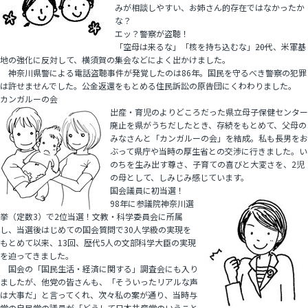
みが相談しやすい、お姉さん的存在ではなかったか
な？
エッ？警察が盗聴！
「空母は来るな」「核を持ち込むな」――20代、米軍基
地の強化に反対して、横須賀の集会などによく出かけました。
神奈川県警による電話盗聴事件が発覚したのは86年。国民を守るべき警察の犯罪
は許せませんでした。公金返還をもとめる住民訴訟の原告団にくわわりました。
カンガルーの会
出産・育児のよりどころだった県立母子保健センター
廃止を県がうちだしたとき、存続をもとめて、父母の
みなさんと「カンガルーの会」を結成。私も長男をお
ぶって県庁や当時の厚生省との交渉に行きました。い
のちを生み出す尊さ、子育ての喜びと大変さを、2児
の母として、しみじみ感じています。
国会議員に初当選！
98年に参議院神奈川選
挙（定数3）で2位当選！文教・科学委員会に所属
し、当選後はじめての国会質問で30人学級の実現を
もとめて以来、13回、歴代5人の文部科学大臣の実現
を迫ってきました。
国会の「国民生活・経済に関する」調査会にも入り
ましたが、他党の皆さんも、「そういったリアルな声
は大事だ」と言ってくれ、次々私の案が通り、当時与
党の自民党の議員が「どうして日本共産党のいうこと