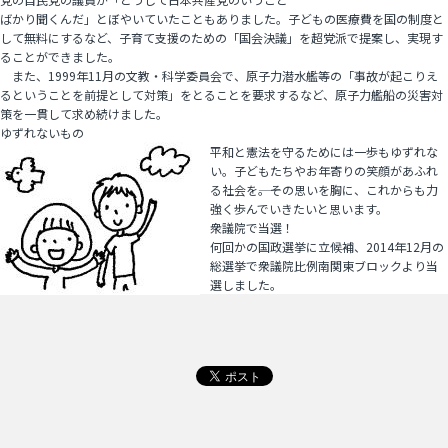
ばかり聞くんだ」とぼやいていたこともありました。子どもの医療費を国の制度と
して無料にするなど、子育て支援のための「国会決議」を超党派で提案し、実現す
ることができました。
また、1999年11月の文教・科学委員会で、原子力潜水艦等の「事故が起こりえ
るということを前提として対策」をとることを要求するなど、原子力艦船の災害対
策を一貫して求め続けました。
ゆずれないもの
平和と憲法を守るためには一歩もゆずれな
い。子どもたちやお年寄りの笑顔があふれ
る社会を――。その思いを胸に、これからも力
強く歩んでいきたいと思います。
衆議院で当選！
何回かの国政選挙に立候補、2014年12月の
総選挙で衆議院比例南関東ブロックより当
選しました。