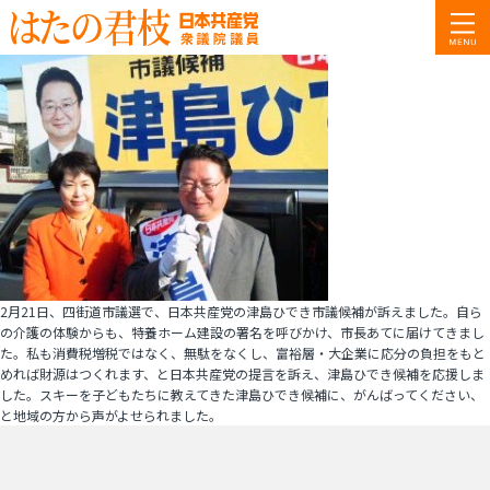
2月21日、四街道市議選で、日本共産党の津島ひでき市議候補が訴えました。自ら
の介護の体験からも、特養ホーム建設の署名を呼びかけ、市長あてに届けてきまし
た。私も消費税増税ではなく、無駄をなくし、富裕層・大企業に応分の負担をもと
めれば財源はつくれます、と日本共産党の提言を訴え、津島ひでき候補を応援しま
した。スキーを子どもたちに教えてきた津島ひでき候補に、がんばってください、
と地域の方から声がよせられました。